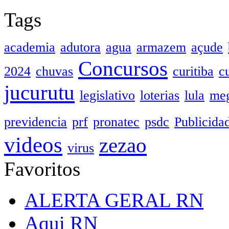
Tags
academia
adutora
agua
armazem
açude
Concursos
2024
chuvas
curitiba
c
jucurutu
legislativo
loterias
lula
meg
previdencia
prf
pronatec
psdc
Publicida
videos
zezao
virus
Favoritos
ALERTA GERAL RN
Aqui RN