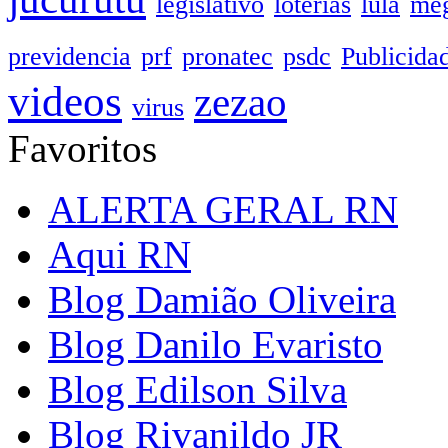
legislativo
loterias
lula
meg
previdencia
prf
pronatec
psdc
Publicida
videos
zezao
virus
Favoritos
ALERTA GERAL RN
Aqui RN
Blog Damião Oliveira
Blog Danilo Evaristo
Blog Edilson Silva
Blog Rivanildo JR