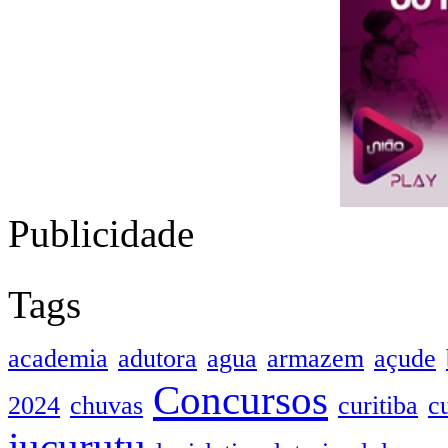
Publicidade
Tags
academia
adutora
agua
armazem
açude
Concursos
2024
chuvas
curitiba
c
jucurutu