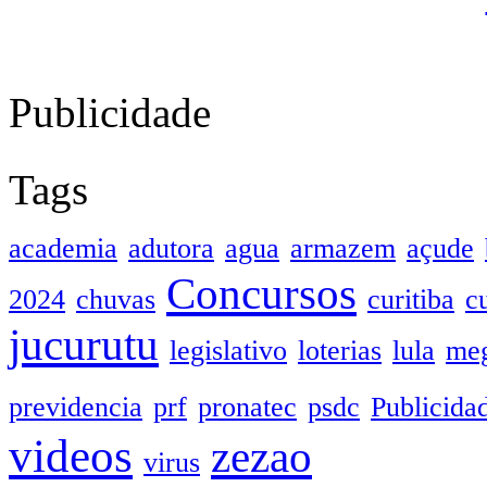
Publicidade
Tags
academia
adutora
agua
armazem
açude
Concursos
2024
chuvas
curitiba
c
jucurutu
legislativo
loterias
lula
meg
previdencia
prf
pronatec
psdc
Publicida
videos
zezao
virus