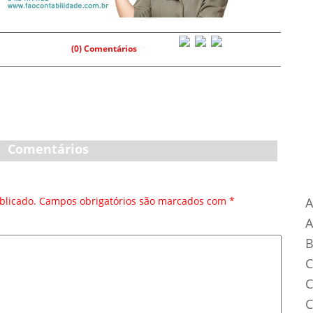
(0) Comentários
Comentários
Ca
blicado.
Campos obrigatórios são marcados com
*
A
B
C
C
C