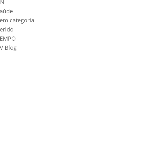
RN
aúde
em categoria
eridó
TEMPO
V Blog