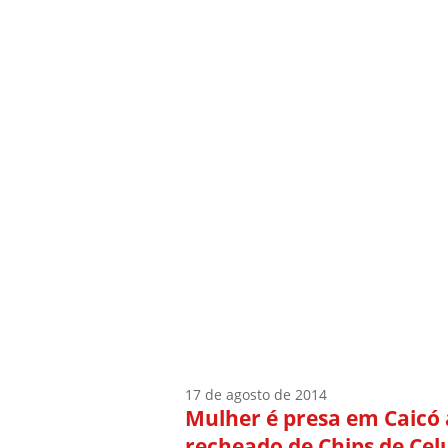
Início
Quem Sou
17 de agosto de 2014
Mulher é presa em Caicó 
recheado de Chips de Celu