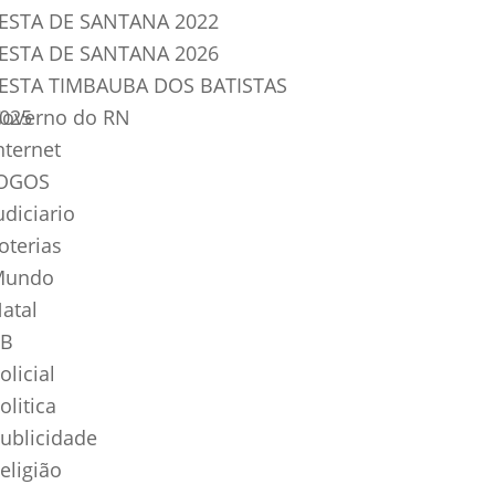
ESTA DE SANTANA 2022
ESTA DE SANTANA 2026
ESTA TIMBAUBA DOS BATISTAS
025
overno do RN
nternet
OGOS
udiciario
oterias
Mundo
atal
B
olicial
olitica
ublicidade
eligião