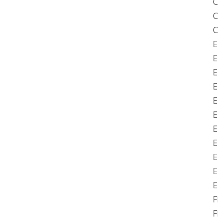
C
C
C
E
E
E
E
E
E
E
E
E
E
F
F