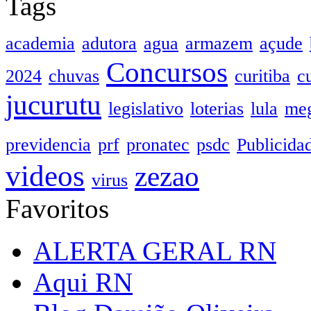
Tags
academia
adutora
agua
armazem
açude
Concursos
2024
chuvas
curitiba
c
jucurutu
legislativo
loterias
lula
meg
previdencia
prf
pronatec
psdc
Publicida
videos
zezao
virus
Favoritos
ALERTA GERAL RN
Aqui RN