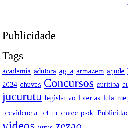
Publicidade
Tags
academia
adutora
agua
armazem
açude
Concursos
2024
chuvas
curitiba
c
jucurutu
legislativo
loterias
lula
meg
previdencia
prf
pronatec
psdc
Publicida
videos
zezao
virus