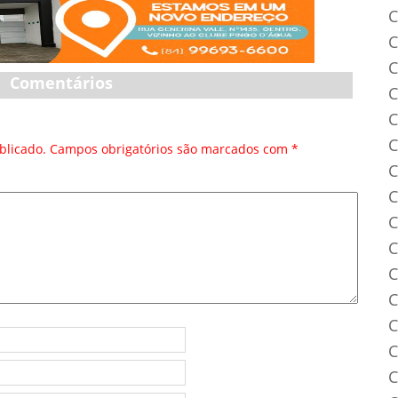
C
C
C
Comentários
C
C
C
blicado.
Campos obrigatórios são marcados com
*
C
C
C
C
C
C
C
C
C