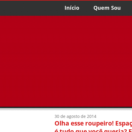
Início
Quem Sou
30 de agosto de 2014
Olha esse roupeiro! Espaç
é tudo que você queria? 