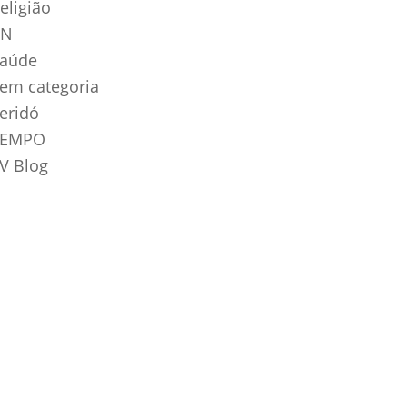
eligião
RN
aúde
em categoria
eridó
TEMPO
V Blog