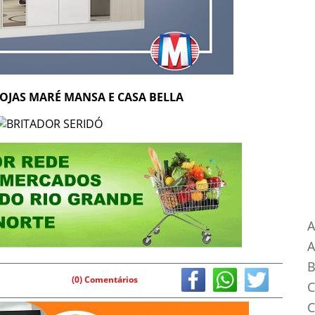
OJAS MARÉ MANSA E CASA BELLA
Ca
A
B
(0) Comentários
C
C