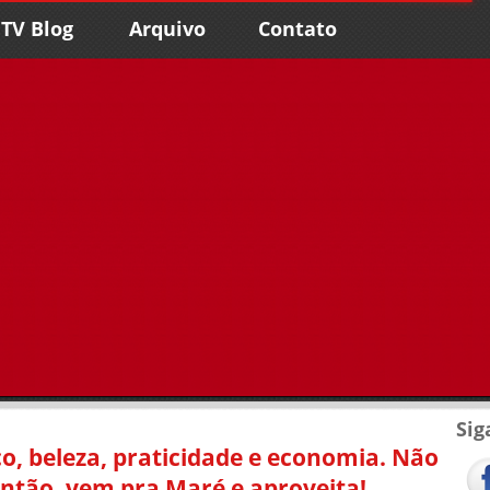
TV Blog
Arquivo
Contato
Sig
o, beleza, praticidade e economia. Não
Então, vem pra Maré e aproveita!