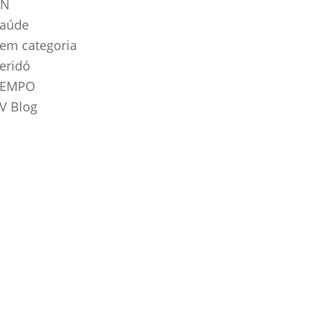
RN
aúde
em categoria
eridó
TEMPO
V Blog