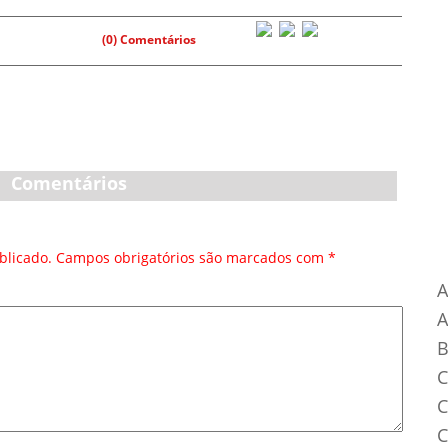
(0) Comentários
Comentários
Ca
blicado.
Campos obrigatórios são marcados com
*
A
B
C
C
C