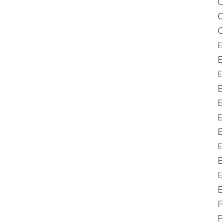
C
C
C
E
E
E
E
E
E
E
E
E
E
F
F