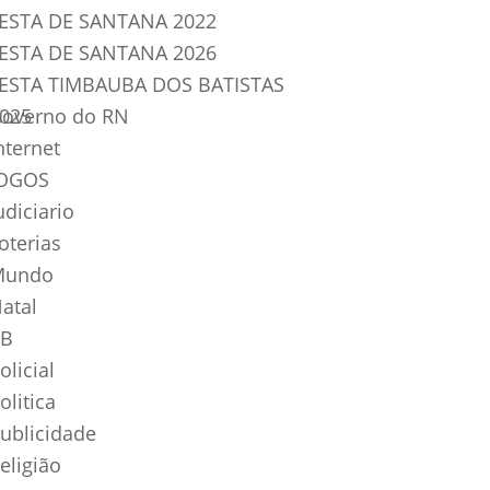
ESTA DE SANTANA 2022
ESTA DE SANTANA 2026
ESTA TIMBAUBA DOS BATISTAS
025
overno do RN
nternet
OGOS
udiciario
oterias
Mundo
atal
B
olicial
olitica
ublicidade
eligião