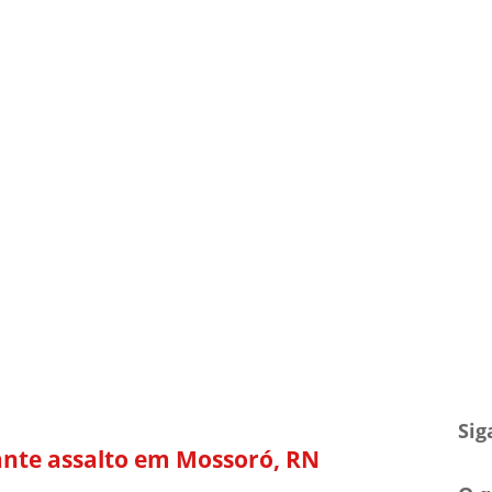
TV Blog
Arquivo
Contato
Sig
ante assalto em Mossoró, RN