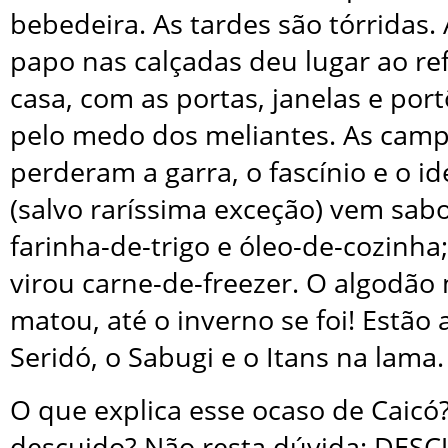
bebedeira. As tardes são tórridas. 
papo nas calçadas deu lugar ao re
casa, com as portas, janelas e por
pelo medo dos meliantes. As camp
perderam a garra, o fascínio e o i
(salvo raríssima exceção) vem sa
farinha-de-trigo e óleo-de-cozinha;
virou carne-de-freezer. O algodão
matou, até o inverno se foi! Estão 
Seridó, o Sabugi e o Itans na lama.
O que explica esse ocaso de Caicó
descuido? Não resta dúvida: DES