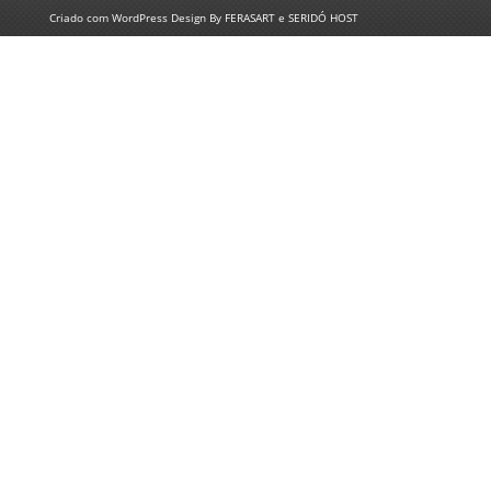
Criado com
WordPress
Design By
FERASART
e
SERIDÓ HOST