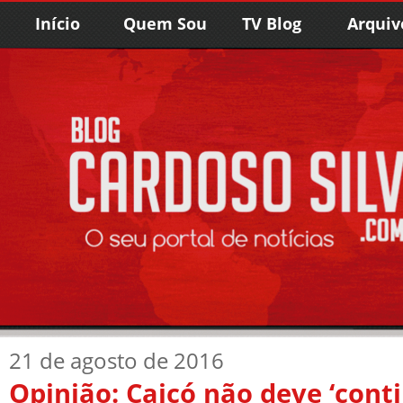
Início
Quem Sou
TV Blog
Arquiv
21 de agosto de 2016
Opinião: Caicó não deve ‘cont