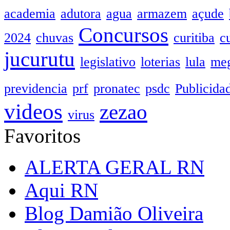
academia
adutora
agua
armazem
açude
Concursos
2024
chuvas
curitiba
c
jucurutu
legislativo
loterias
lula
meg
previdencia
prf
pronatec
psdc
Publicida
videos
zezao
virus
Favoritos
ALERTA GERAL RN
Aqui RN
Blog Damião Oliveira