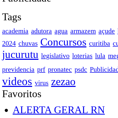
Tags
academia
adutora
agua
armazem
açude
Concursos
2024
chuvas
curitiba
c
jucurutu
legislativo
loterias
lula
meg
previdencia
prf
pronatec
psdc
Publicida
videos
zezao
virus
Favoritos
ALERTA GERAL RN