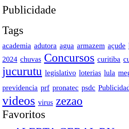
Publicidade
Tags
academia
adutora
agua
armazem
açude
Concursos
2024
chuvas
curitiba
c
jucurutu
legislativo
loterias
lula
meg
previdencia
prf
pronatec
psdc
Publicida
videos
zezao
virus
Favoritos