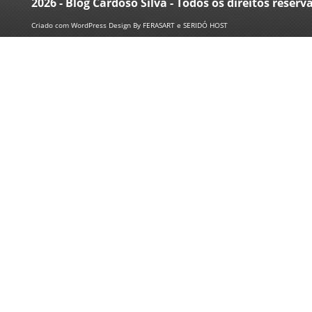
2026 - Blog Cardoso Silva - Todos os direitos reserv
Criado com
WordPress
Design By
FERASART
e
SERIDÓ HOST