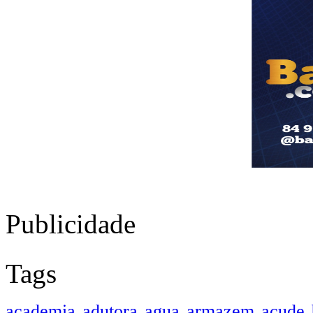
Publicidade
Tags
academia
adutora
agua
armazem
açude