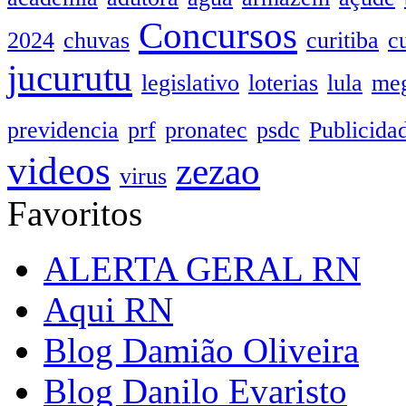
Concursos
2024
chuvas
curitiba
c
jucurutu
legislativo
loterias
lula
meg
previdencia
prf
pronatec
psdc
Publicida
videos
zezao
virus
Favoritos
ALERTA GERAL RN
Aqui RN
Blog Damião Oliveira
Blog Danilo Evaristo