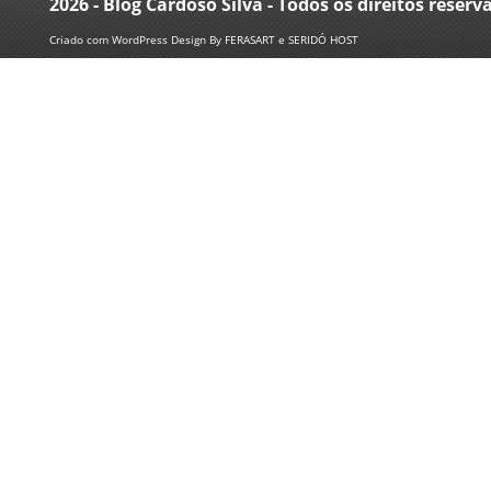
2026 - Blog Cardoso Silva - Todos os direitos reserv
Criado com
WordPress
Design By
FERASART
e
SERIDÓ HOST