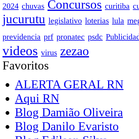
Concursos
2024
chuvas
curitiba
c
jucurutu
legislativo
loterias
lula
meg
previdencia
prf
pronatec
psdc
Publicida
videos
zezao
virus
Favoritos
ALERTA GERAL RN
Aqui RN
Blog Damião Oliveira
Blog Danilo Evaristo