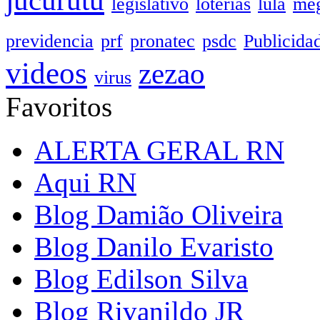
jucurutu
legislativo
loterias
lula
meg
previdencia
prf
pronatec
psdc
Publicida
videos
zezao
virus
Favoritos
ALERTA GERAL RN
Aqui RN
Blog Damião Oliveira
Blog Danilo Evaristo
Blog Edilson Silva
Blog Rivanildo JR