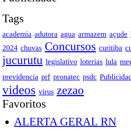
Tags
academia
adutora
agua
armazem
açude
Concursos
2024
chuvas
curitiba
c
jucurutu
legislativo
loterias
lula
meg
previdencia
prf
pronatec
psdc
Publicida
videos
zezao
virus
Favoritos
ALERTA GERAL RN