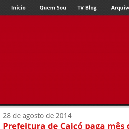
Início
Quem Sou
TV Blog
Arquiv
28 de agosto de 2014
Prefeitura de Caicó paga mês 