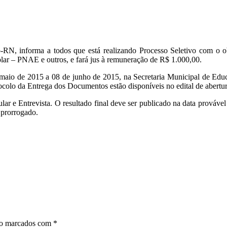
RN, informa a todos que está realizando Processo Seletivo com o obje
ar – PNAE e outros, e fará jus à remuneração de R$ 1.000,00.
e maio de 2015 a 08 de junho de 2015, na Secretaria Municipal de Ed
tocolo da Entrega dos Documentos estão disponíveis no edital de abertur
ular e Entrevista. O resultado final deve ser publicado na data prováv
 prorrogado.
ão marcados com
*