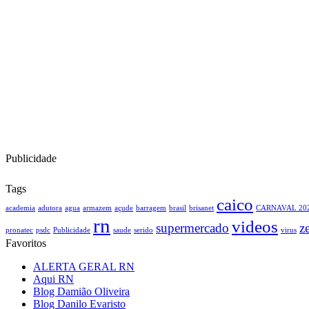
Publicidade
Tags
caico
academia
adutora
agua
armazem
açude
barragem
brasil
brisanet
CARNAVAL 20
rn
videos
supermercado
z
pronatec
psdc
Publicidade
saude
serido
virus
Favoritos
ALERTA GERAL RN
Aqui RN
Blog Damião Oliveira
Blog Danilo Evaristo