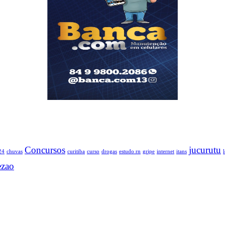
Concursos
jucurutu
24
chuvas
curitiba
curso
drogas
estudo rn
gripe
internet
itans
ezao