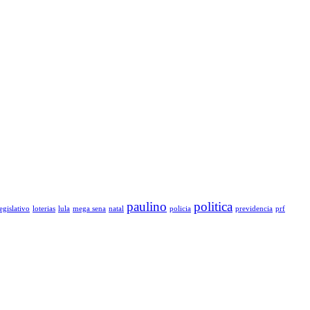
paulino
politica
legislativo
loterias
lula
mega sena
natal
policia
previdencia
prf