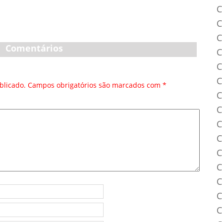
C
C
C
Comentários
C
C
C
blicado.
Campos obrigatórios são marcados com
*
C
C
C
C
C
C
C
C
C