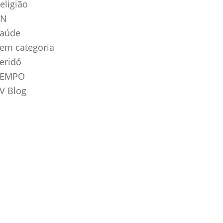
eligião
RN
aúde
em categoria
eridó
TEMPO
V Blog