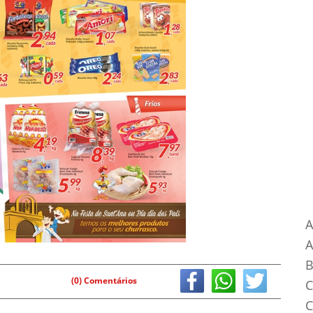
Ca
A
B
(0) Comentários
C
C