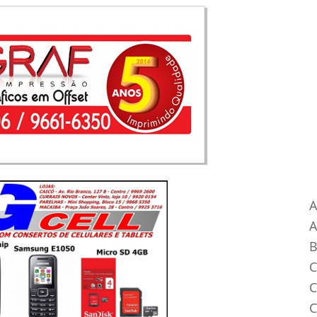
Ca
A
B
C
C
C