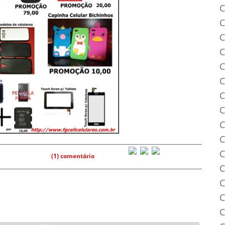
C
C
C
C
C
C
C
C
C
C
C
(1) comentário
C
C
C
C