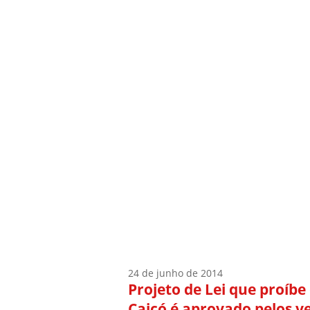
Início
Quem Sou
24 de junho de 2014
Projeto de Lei que proíb
Caicó é aprovado pelos v