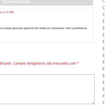
C
Comentários
C
às 2:12 PM
C
E
o muitas pessoas querem ter tente se comunicar com a prefeitura
E
E
E
E
E
blicado.
Campos obrigatórios são marcados com
*
E
E
E
E
F
F