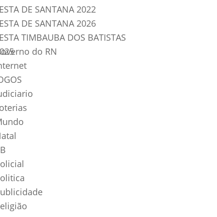
ESTA DE SANTANA 2022
ESTA DE SANTANA 2026
ESTA TIMBAUBA DOS BATISTAS
025
overno do RN
nternet
OGOS
udiciario
oterias
Mundo
atal
B
olicial
olitica
ublicidade
eligião