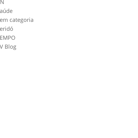
RN
aúde
em categoria
eridó
TEMPO
V Blog