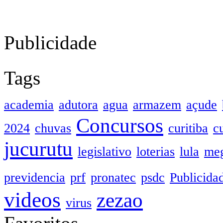
Publicidade
Tags
academia
adutora
agua
armazem
açude
Concursos
2024
chuvas
curitiba
c
jucurutu
legislativo
loterias
lula
meg
previdencia
prf
pronatec
psdc
Publicida
videos
zezao
virus