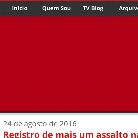
Início
Quem Sou
TV Blog
Arquiv
24 de agosto de 2016
Registro de mais um assalto n