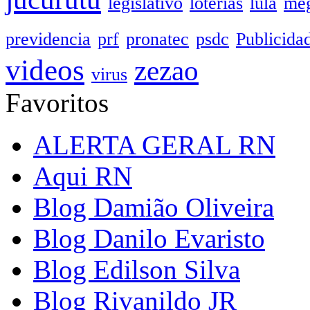
legislativo
loterias
lula
meg
previdencia
prf
pronatec
psdc
Publicida
videos
zezao
virus
Favoritos
ALERTA GERAL RN
Aqui RN
Blog Damião Oliveira
Blog Danilo Evaristo
Blog Edilson Silva
Blog Rivanildo JR