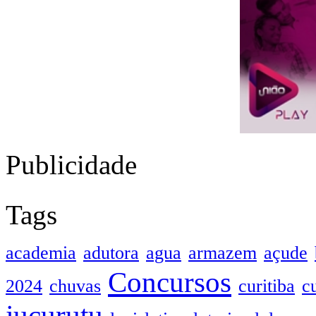
Publicidade
Tags
academia
adutora
agua
armazem
açude
Concursos
2024
chuvas
curitiba
c
jucurutu