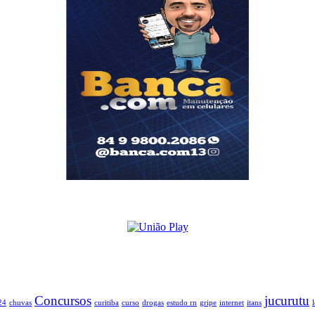
Concursos
jucurutu
24
chuvas
curitiba
curso
drogas
estudo rn
gripe
internet
itans