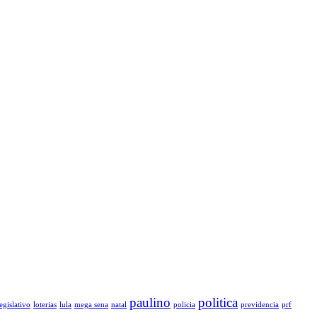
paulino
politica
legislativo
loterias
lula
mega sena
natal
policia
previdencia
prf