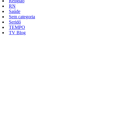
Religião
RN
Saúde
Sem categoria
Seridó
TEMPO
TV Blog