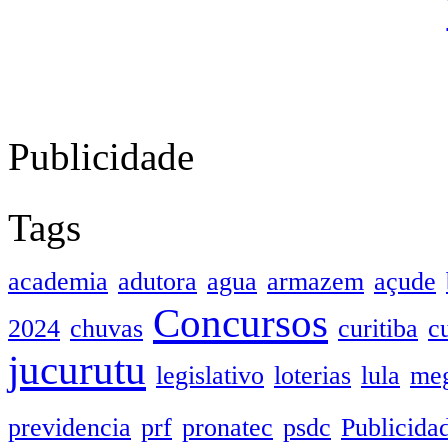
Publicidade
Tags
academia
adutora
agua
armazem
açude
Concursos
2024
chuvas
curitiba
c
jucurutu
legislativo
loterias
lula
meg
previdencia
prf
pronatec
psdc
Publicida