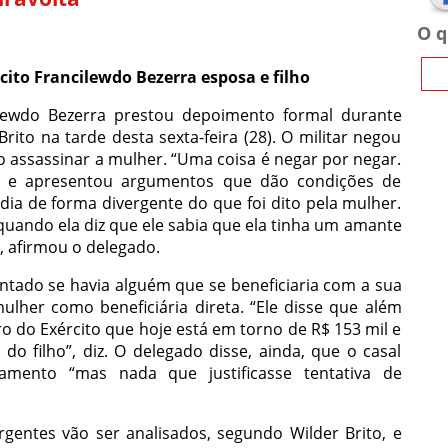
O q
ito Francilewdo Bezerra esposa e filho
ilewdo Bezerra prestou depoimento formal durante
ito na tarde desta sexta-feira (28). O militar negou
o assassinar a mulher. “Uma coisa é negar por negar.
u e apresentou argumentos que dão condições de
o dia de forma divergente do que foi dito pela mulher.
quando ela diz que ele sabia que ela tinha um amante
, afirmou o delegado.
ntado se havia alguém que se beneficiaria com a sua
lher como beneficiária direta. “Ele disse que além
o do Exército que hoje está em torno de R$ 153 mil e
 filho”, diz. O delegado disse, ainda, que o casal
mento “mas nada que justificasse tentativa de
rgentes vão ser analisados, segundo Wilder Brito, e