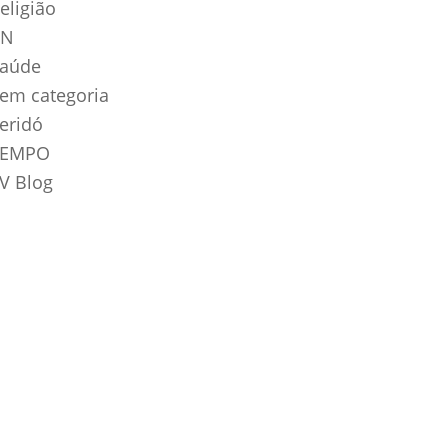
eligião
RN
aúde
em categoria
eridó
TEMPO
V Blog