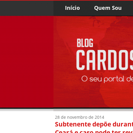
Início
Quem Sou
28 de novembro de 2014
Subtenente depõe durante
Ceará e caso pode ter rev