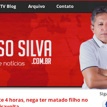
TV Blog
Arquivo
Contato
Sig
 4 horas, nega ter matado filho no
iravolta