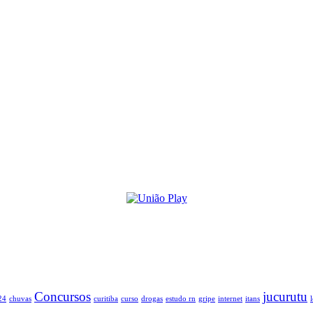
Concursos
jucurutu
24
chuvas
curitiba
curso
drogas
estudo rn
gripe
internet
itans