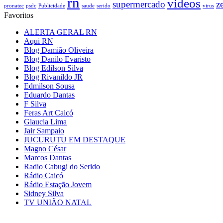
rn
videos
supermercado
z
pronatec
psdc
Publicidade
saude
serido
virus
Favoritos
ALERTA GERAL RN
Aqui RN
Blog Damião Oliveira
Blog Danilo Evaristo
Blog Edilson Silva
Blog Rivanildo JR
Edmilson Sousa
Eduardo Dantas
F Silva
Feras Art Caicó
Glaucia Lima
Jair Sampaio
JUCURUTU EM DESTAQUE
Magno César
Marcos Dantas
Radio Cabugi do Serido
Rádio Caicó
Rádio Estação Jovem
Sidney Silva
TV UNIÃO NATAL