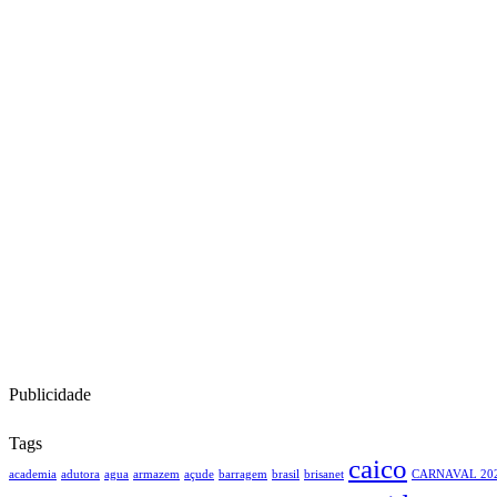
Publicidade
Tags
caico
academia
adutora
agua
armazem
açude
barragem
brasil
brisanet
CARNAVAL 20