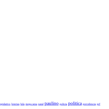
paulino
politica
legislativo
loterias
lula
mega sena
natal
policia
previdencia
prf