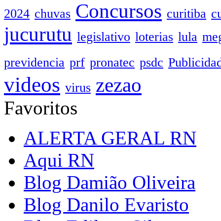
Concursos
2024
chuvas
curitiba
c
jucurutu
legislativo
loterias
lula
meg
previdencia
prf
pronatec
psdc
Publicida
videos
zezao
virus
Favoritos
ALERTA GERAL RN
Aqui RN
Blog Damião Oliveira
Blog Danilo Evaristo