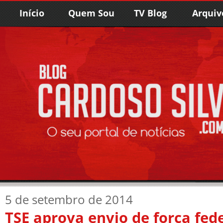
Início
Quem Sou
TV Blog
Arquiv
5 de setembro de 2014
TSE aprova envio de força fed