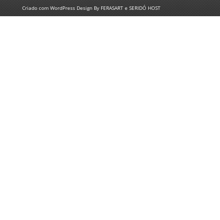
Criado com
WordPress
Design By
FERASART
e
SERIDÓ HOST