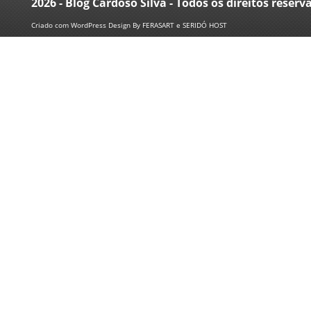
2026 - Blog Cardoso Silva - Todos os direitos reserv
Criado com
WordPress
Design By
FERASART
e
SERIDÓ HOST