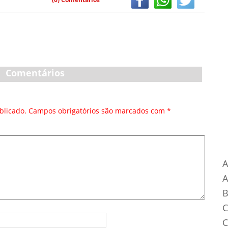
Comentários
blicado.
Campos obrigatórios são marcados com
*
Ca
A
B
C
C