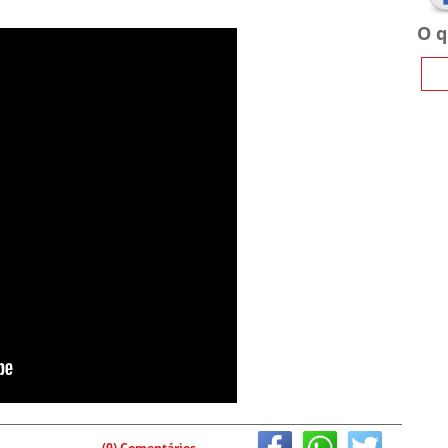
O q
(0) Comentários