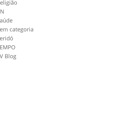
eligião
RN
aúde
em categoria
eridó
TEMPO
V Blog