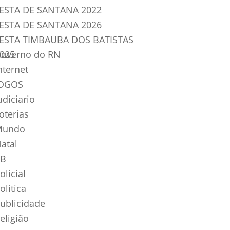
ESTA DE SANTANA 2022
ESTA DE SANTANA 2026
ESTA TIMBAUBA DOS BATISTAS
025
overno do RN
nternet
OGOS
udiciario
oterias
Mundo
atal
B
olicial
olitica
ublicidade
eligião