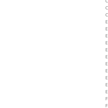
C
C
C
E
E
E
E
E
E
E
E
E
E
F
F