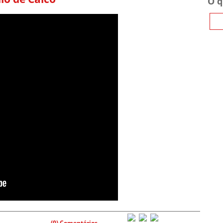
O q
(0) Comentários