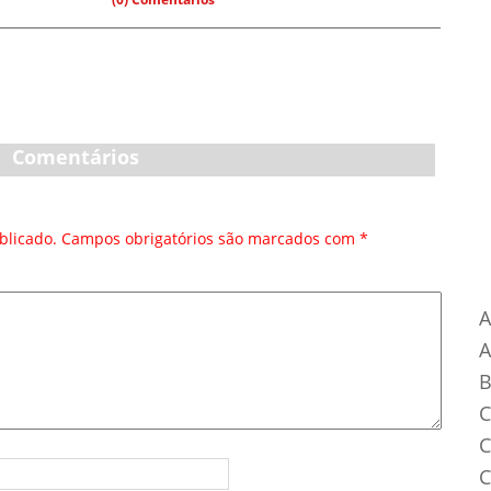
Comentários
blicado.
Campos obrigatórios são marcados com
*
Ca
A
B
C
C
C