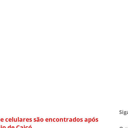
TV Blog
Arquivo
Contato
Sig
e celulares são encontrados após
io de Caicó