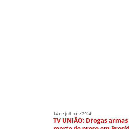
Início
Quem Sou
14 de julho de 2014
TV UNIÃO: Drogas armas 
morte de preso em Presíd