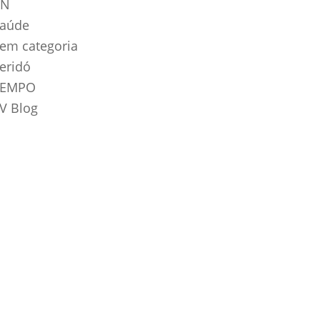
RN
aúde
em categoria
eridó
TEMPO
V Blog