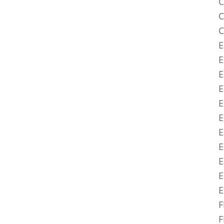
C
C
C
E
E
E
E
E
E
E
E
E
E
F
F