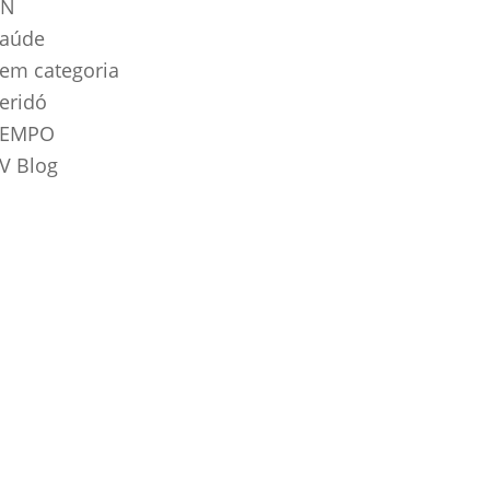
RN
aúde
em categoria
eridó
TEMPO
V Blog