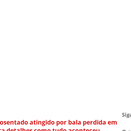
TV Blog
Arquivo
Contato
Sig
sentado atingido por bala perdida em
ta detalhes como tudo aconteceu