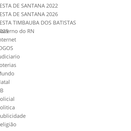
ESTA DE SANTANA 2022
ESTA DE SANTANA 2026
ESTA TIMBAUBA DOS BATISTAS
025
overno do RN
nternet
OGOS
udiciario
oterias
Mundo
atal
B
olicial
olitica
ublicidade
eligião