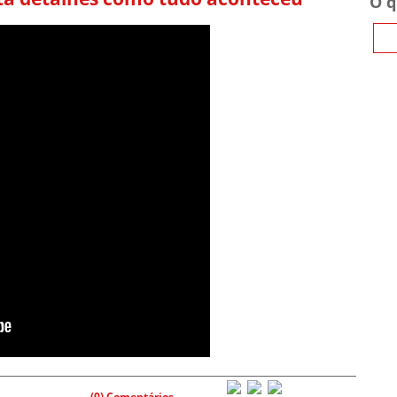
O q
(0) Comentários