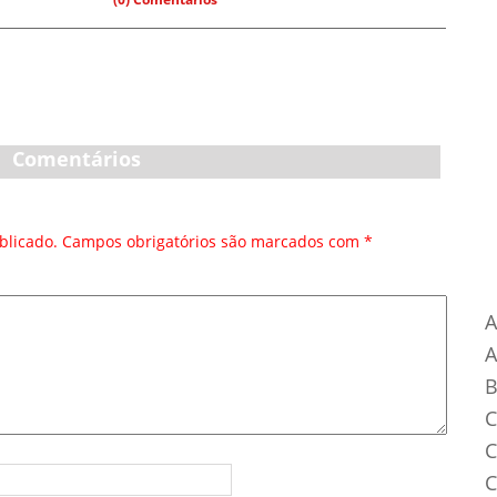
Comentários
blicado.
Campos obrigatórios são marcados com
*
Ca
A
B
C
C
C