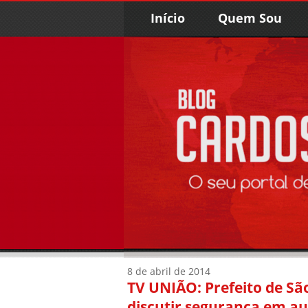
Início
Quem Sou
8 de abril de 2014
TV UNIÃO: Prefeito de S
discutir segurança em au