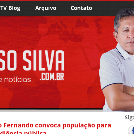
TV Blog
Arquivo
Contato
Sig
ão Fernando convoca população para
diência pública