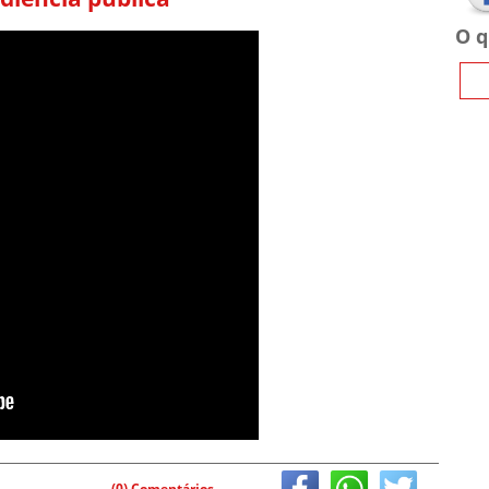
O q
(0) Comentários