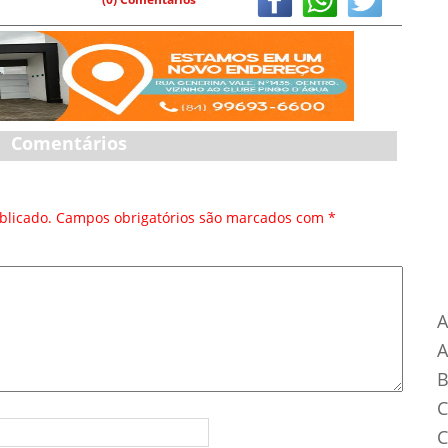
Comentários
blicado.
Campos obrigatórios são marcados com
*
Ca
A
B
C
C