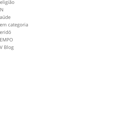
eligião
RN
aúde
em categoria
eridó
TEMPO
V Blog