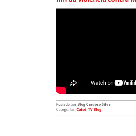
Postado por
Blog Cardoso Silva
Categorias:
Caicó
,
TV Blog