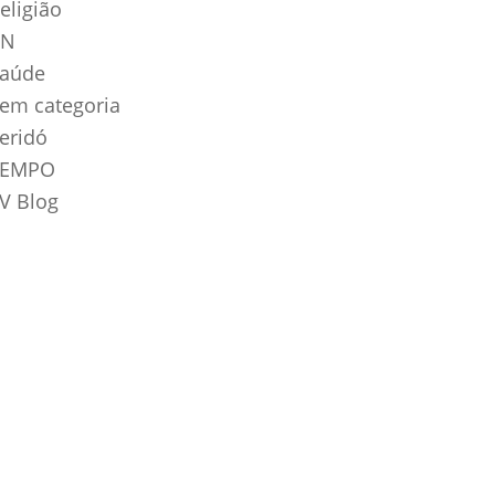
eligião
RN
aúde
em categoria
eridó
TEMPO
V Blog