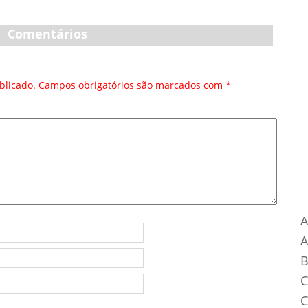
Comentários
blicado.
Campos obrigatórios são marcados com
*
Ca
A
B
C
C