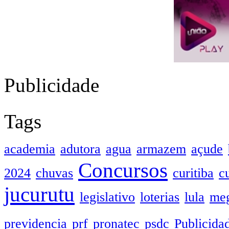
Publicidade
Tags
academia
adutora
agua
armazem
açude
Concursos
2024
chuvas
curitiba
c
jucurutu
legislativo
loterias
lula
meg
previdencia
prf
pronatec
psdc
Publicida