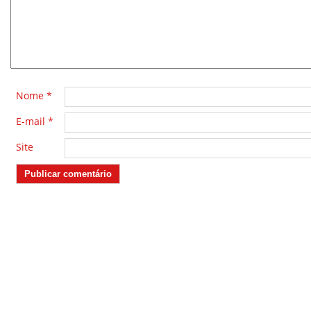
Nome
*
E-mail
*
Site
2026 - Blog Cardoso Silva - Todos os direitos reserv
Criado com
WordPress
Design By
FERASART
e
SERIDÓ HOST