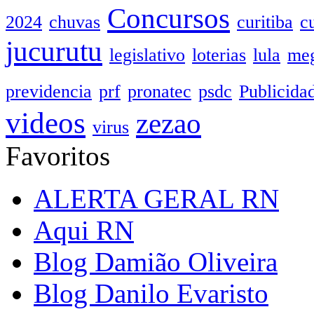
Concursos
2024
chuvas
curitiba
c
jucurutu
legislativo
loterias
lula
meg
previdencia
prf
pronatec
psdc
Publicida
videos
zezao
virus
Favoritos
ALERTA GERAL RN
Aqui RN
Blog Damião Oliveira
Blog Danilo Evaristo